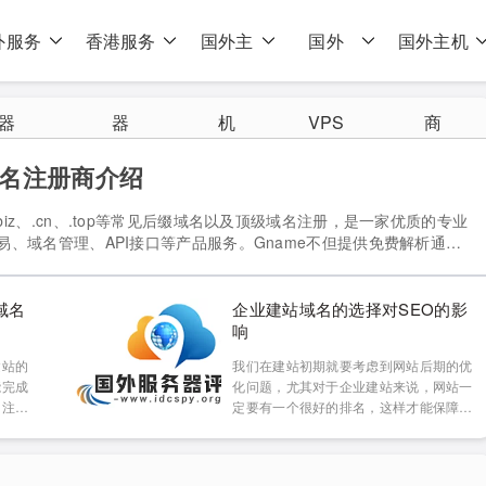
外服务
香港服务
国外主
国外
国外主机
器
器
机
VPS
商
域名注册商介绍
g、.biz、.cn、.top等常见后缀域名以及顶级域名注册，是一家优质的专业
、域名管理、API接口等产品服务。Gname不但提供免费解析通道
资产安全。 一、Gname域名注册 域名 注册价格 续费价格 转入价
域名
企业建站域名的选择对SEO的影
响
建站的
我们在建站初期就要考虑到网站后期的优
能完成
化问题，尤其对于企业建站来说，网站一
名注册
定要有一个很好的排名，这样才能保障企
很多域
业能够被更多的人知道，才能为企业带来
个好？
更多的利益。在之前小编写了“企业建站
整理汇
服务器的选择对网站SEO的影响”，在这