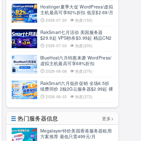
Hostinger夏季大促 WordPress/虚拟
主机最高可享82%折扣 低至$2.69/月
+3个月赠期
2026-07-20
热度{150}
RakSmart七月活动 美国服务器
$29.9起 VPS秒杀$3.99起 精品CN2
低至6.5折
2026-07-03
热度{205}
BlueHost六月特惠来袭 WordPress/
虚拟主机最高可享68%折扣
2026-06-08
热度{376}
RakSmart六月低价促销 全场6.5折
续费同价 2核2G云服务器$2.99起 裸
机云买1送1
2026-06-03
热度{372}
热门服务器信息
更多>
Megalayer特价美国香港服务器租用
方案推荐 最低只需499元/月