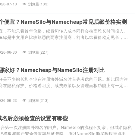
格特点是注册、续费和转入价格比较接近，不会有首年低价续费暴涨的情
026-07-10
浏览量(133)
前价格参考。 域名后缀 注册价格/年 […]...
便宜？NameSilo与Namecheap常见后缀价格实测
宜，不能只看首年价格，续费和转入成本同样会拉高雅长时间投入。
amecheap是中文用户比较熟悉的两家注册商，前者以续费价稳定见长，后
优势。本文把两家常见后缀的价格摆在一起，方便按实际持有周期做
格要看新购、续费和转入三个维度 注册一个域名通常只是开始，后续每
026-06-30
浏览量(227)
首年很低，但续费翻倍；有些注册商转入价格友好，适合 […]...
好？Namecheap与NameSilo注册对比
好是不少站长和企业在注册海外域名时首先考虑的问题。相比国内注
商在隐私保护、价格透明度、续费政策以及管理面板功能上有一定差
p和NameSilo是目前国内用户常用的两家国外域名注册商，本文从价格、
作体验四个维度进行对比，帮助用户在实际注册时做出更适合自身业
026-06-23
浏览量(213)
价格对比：首年优惠与长期成本 域名注册价格通常分为首年 […]...
注册域名后必须检查的设置有哪些
教程适合第一次注册国外域名的用户。NameSilo的流程不复杂，但域名隐私
S模板和账户安全设置容易被忽略，所以NameSilo购买教程重点不是