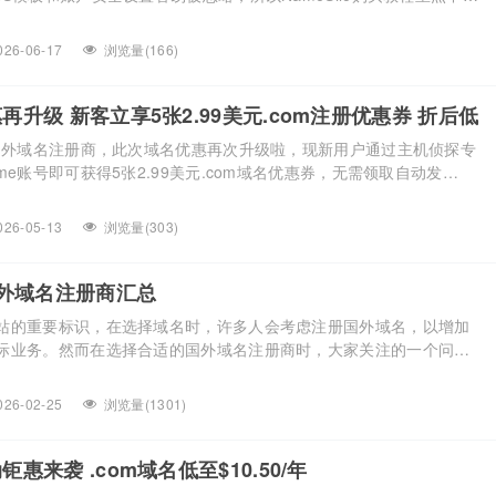
前后需要确认的项目讲清楚。 进入NameSilo后，先搜索目标域名。
备选后缀或拼写方案，因为热门.com域名可能已经被注册，盲目选择
026-06-17
浏览量(166)
牌使用。 购买前先确认域名 […]...
惠再升级 新客立享5张2.99美元.com注册优惠券 折后低
的国外域名注册商，此次域名优惠再次升级啦，现新用户通过主机侦探专
me账号即可获得5张2.99美元.com域名优惠券，无需领取自动发
费用低至$11/年。所以还在等什么，抓紧时间抢购吧！ 一、Gname域
e专属优惠链接：领取专属优惠券（点击优惠链接在Gname注册账号即
026-05-13
浏览量(303)
com域名优惠券，无需领取自动发 […]...
外域名注册商汇总
站的重要标识，在选择域名时，许多人会考虑注册国外域名，以增加
际业务。然而在选择合适的国外域名注册商时，大家关注的一个问题
内用户来说，国外域名注册商支付宝支付是比较方面的，本文整理汇
宝的国外域名注册商。 一、支付宝的国外域名注册商：Gname
026-02-25
浏览量(1301)
业的国际域名注册商，以域名为核心业务，为客户提供域名注册、域名抢
钜惠来袭 .com域名低至$10.50/年