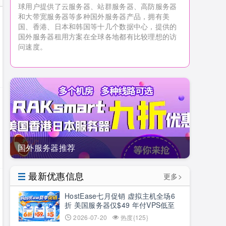
球用户提供了云服务器、站群服务器、高防服务器
和大带宽服务器等多种国外服务器产品，拥有美
国、香港、日本和韩国等十几个数据中心，提供的
国外服务器租用方案在全球各地都有比较理想的访
问速度。
国外服务器推荐
最新优惠信息
更多>
HostEase七月促销 虚拟主机全场6
折 美国服务器仅$49 年付VPS低至
$34.9 RTX5090新购立减$100
2026-07-20
热度{125}