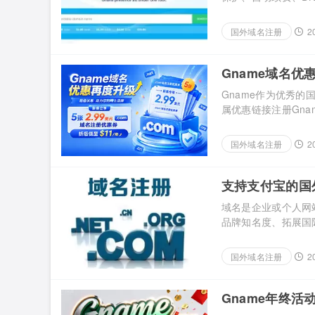
简单下单，而是把购买
用户应同时准备几个
国外域名注册
2
冷门后缀未必适合长期品
Gname域名优
至$11/年
Gname作为优秀
属优惠链接注册Gna
放，.com域名折后
名优惠升级 Gnam
国外域名注册
2
可获得5张2.99美元.
支持支付宝的国
域名是企业或个人网
品牌知名度、拓展国
是支付方式，对于国
总了主流的支持支付
国外域名注册
2
Gname是一家专
注、 […]...
Gname年终活动