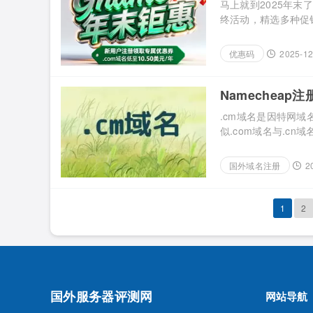
马上就到2025年末
终活动，精选多种促
注册账号即可获得5张.c
名、.vip域名、.s
优惠码
2025-12
优惠券。 活动地址：Gna
Namecheap
.cm域名是因特网域
似.com域名与.cn
在Namecheap注册.
Namecheap官网
国外域名注册
2
Mobile、China Mer [
1
2
国外服务器评测网
网站导航