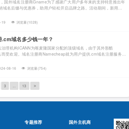
了，国外域名注册商Gname为了感谢广大用户多年来的支持特意推出年
销域名后缀与优惠券，助用户轻松开启品牌之路。活动期间，新用户
om域名，.com域名低至$10.50/年；更有it.com域名、.cc域
hop域名、.xyz域名等多种域名参与优惠，同时用户可以领取Gname批量
-19
浏览量(1028)
me官网 Gna […]...
注册.cm域名多少钱一年？
名治理机构ICANN为喀麦隆国家分配的顶级域名，由于其外形酷
域名而受欢迎。域名注册商Namecheap就为用户提供.cm域名注册服务，
cm域名1009.13元/年。本文就跟大家一起来看一下！ 《点击进入
》 .cm域名特指“传媒”、中国移动互联含义，也可理解成英文China
024-08-16
浏览量(754)
…]...
3
...
13
专题推荐
国外主机商