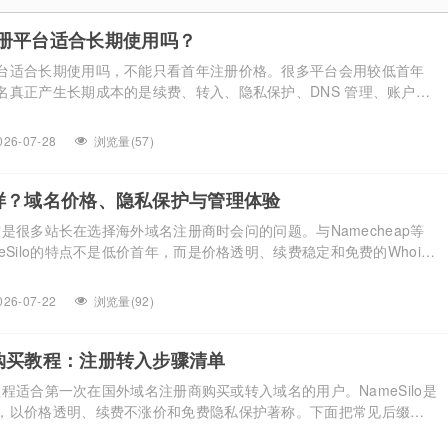
名注册
篇文章中小编详细介绍了企业建站服务器
的选择对企业网站后期优化的作用，在文
册平台适合长期使用吗？
的国
章中小编也提到了建站的三要素：服务
联网域
器、域名、建站程序，今天小编就为大家
台适合长期使用吗，不能只看首年注册价格。很多平台会用较低首年
册、续
介绍企业建站域名的选择对SEO优化的影
名真正产生长期成本的是续费、转入、隐私保护、DNS 管理、账户安
响。 首先我们先来看看选择域名优化的
只按第一年价格判断，后期可能会遇到续费变高、操作不顺或管理成
注意点： 1：注册域名越短越好，域名越
、低价注册不等于长期低成本 便宜国外域名注册平台的优势很直观，首
短易记性越强域名注册建议到易名网，因
026-07-28
浏览量(57)
外贸卖家、跨境团队和个人站长先完成品牌域名布局。对于刚开始测
为从安全性和域名转移来讲都相对好一
些。...
怎么样？域名价格、隐私保护与管理体验
样？这是很多站长在选择海外域名注册商时会问的问题。与Namecheap等
eSilo的特点不是低价首年，而是价格透明、续费稳定和免费的Whois
道NameSilo怎么样，需要从域名价格、隐私保护和后台管理三个维
Silo域名价格与续费水平 下面列出NameSilo部分常见后缀的注册和续
026-07-22
浏览量(92)
适合长期持有： […]...
域名购买教程：注册转入步骤清单
购买教程适合第一次在国外域名注册商购买或转入域名的用户。NameSilo是
，以价格透明、续费不涨价和免费隐私保护著称。下面把常见后缀价
程整理清楚，方便你按步骤操作。 一、NameSilo域名价格参考