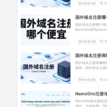
NameSilo的价
国外域名注册
2
况。以下是常见后缀的当
国外域名注册哪个
国外域名注册哪个便
NameSilo和N
者在新购促销上常有
判断。 一、域名价
国外域名注册
2
年都要续费。有些后缀
国外域名注册商哪家
国外域名注册商哪家
册商，国外域名注册
异。Namechea
续费、隐私保护及操
国外域名注册
2
务的选择。 一、注册
NameSilo
NameSilo购买
保护、自动续费、DN