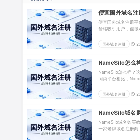
总了当前比较知名且主流的国外域
商。 国外域名注册商推荐：Gname
便宜国外域名注
Gname是一家成立于新加坡的专业
际域名注册商，致力于打造国际互
便宜国外域名注册平
名综合服务平台，主要提供域名注
价格吸引用户，但域
[…]...
全和批量维护。如果
本增加的问题。 一
国外域名注册
2
年注册门槛低，适合
试 […]...
NameSilo
NameSilo怎么
同类平台相比，Nam
隐私保护。如果你想知
度来看。 一、Name
国外域名注册
2
费价格，方便评估其是否
NameSilo
NameSilo域名
一家老牌域名注册商
格、注册流程和转入流