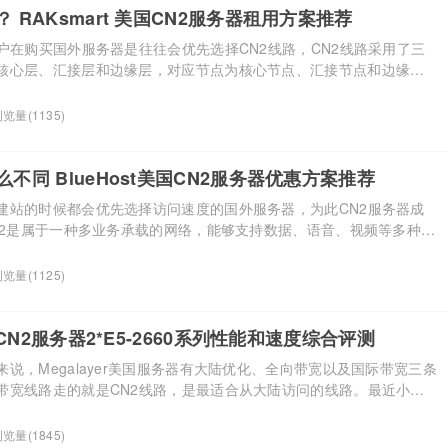
 RAKsmart 美国CN2服务器租用方案推荐
户在购买国外服务器是往往会优先选择CN2线路，CN2线路采用了三
核心层、汇接层和边缘层，对应节点为核心节点、汇接节点和边缘节
面广，最大优势在于解决了不同ISP之间的数据交换问题，点悉尼、联
问题，用户访问更加快速稳定。 近期RAKsmart美国CN2服务器销
览量(1135)
服务器就是接入了CN2线路的服务器，使用CN2 […]...
么不同 BlueHost美国CN2服务器优惠方案推荐
建站的时候都会优先选择访问速度的国外服务器，为此CN2服务器成
CN2是属于一种多业务承载的网络，能够支持数据、语音、视频等多种业
到底CN2专线服务器有什么不同呢？具备什么优势？同时又有哪些优
推荐呢？本文就给大家具体介绍下。 一、CN2服务器的概念简析 首
览量(1125)
路”的概念，所谓CN2（CNNN）线路就是指服务器 […]...
美国CN2服务器2*E5-2660系列性能和速度综合评测
说，Megalayer美国服务器有大陆优化、全向带宽以及国际带宽三条
带宽线路走的就是CN2线路，是最适合从大陆访问的线路。最近小编
了解Megalayer美国CN2服务器性能和速度到底如何？近日小编刚好
alayer美国CN2服务器2*E5-2660方案，那么本文就对其进行全面评
览量(1845)