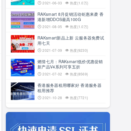
2021-06-03
热度{1.0万}
RAKsmart 8月促销活动钜惠来袭 香
港新增DDOS最高100G
2021-08-05
热度{1.0万}
RAKsmart新品上新 云服务器免费试
用七天
2021-07-09
热度{9230}
燃情七月：RAKsmart低价优惠促销
新产品V4系列可享五折
2021-07-02
热度{8569}
香港服务器租用哪家好 香港服务器
租用推荐
2021-10-28
热度{7721}