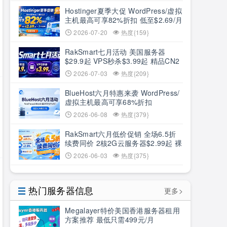
Hostinger夏季大促 WordPress/虚拟
主机最高可享82%折扣 低至$2.69/月
+3个月赠期
2026-07-20
热度{159}
RakSmart七月活动 美国服务器
$29.9起 VPS秒杀$3.99起 精品CN2
低至6.5折
2026-07-03
热度{209}
BlueHost六月特惠来袭 WordPress/
虚拟主机最高可享68%折扣
2026-06-08
热度{379}
RakSmart六月低价促销 全场6.5折
续费同价 2核2G云服务器$2.99起 裸
机云买1送1
2026-06-03
热度{375}
热门服务器信息
更多>
Megalayer特价美国香港服务器租用
方案推荐 最低只需499元/月