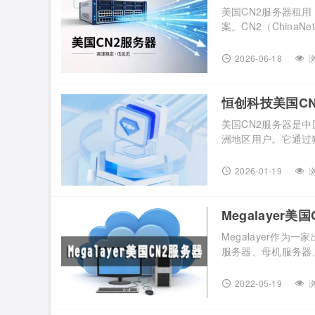
美国CN2服务器租
案。CN2（ChinaNe
传统163骨干网，
SaaS、游戏加速
2026-06-18
浏
中国大陆用户的访问体
恒创科技美国C
美国CN2服务器是
洲地区用户。它通过
升了用户体验。美国
备受广大用户欢迎，
2026-01-19
浏
创科技美国CN2服务器
Megalayer
Megalayer作
服务器、母机服务器
中的“佼佼者”，那么选
Megalayer官网
2022-05-19
浏
路。CN2线路就相当于