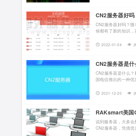
测。 Megalayer美国
CN2服务器好吗？
CN2服务器好吗？
候都有了新的知识，
服务器得以支撑，其中
问题，而且网络质量
2022-01-04
浏
过Megalayer香港C
CN2服务器是
CN2服务器是什么？
国电信推出的一种优
下，采用电信CN2
器，它的速度和稳定
2021-12-20
浏
外贸主机中的佼佼者，同
RAKsmart
说到服务器，大多会
CN2服务器，凭借
走的线路是电信直连线