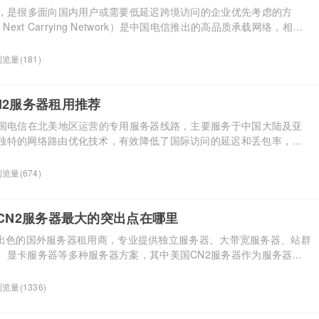
用，是很多面向国内用户或需要低延迟跨境访问的企业优先考虑的方
t Next Carrying Network）是中国电信推出的高品质承载网络，相比
具有更低的延迟、更少的丢包和更稳定的峰值表现。对于外贸电商、跨境
、视频直播等对网络质量敏感的业务，美国CN2服务器租用能够有效提升
览量(181)
验。结合线路特点、价格配置 […]...
N2服务器租用推荐
中国电信在北美地区运营的专用服务器线路，主要服务于中国大陆及亚
独特的网络路由优化技术，有效降低了国际访问的延迟和丢包率，提
CN2服务器因其独特的技术特性和地理位置优势，在亚洲及北美地区
本文为大家介绍下恒创科技美国CN2服务器租用价格及适用场景。 恒
览量(674)
资源独享、高速稳定的专属服务器租用服务，部署在美国 Cor […]...
美国CN2服务器最大的突出点在哪里
为一家出色的国外服务器租用商，专业提供独立服务器、大带宽服务器、站群
、显卡服务器等多种服务器方案，其中美国CN2服务器作为服务器当
择Megalayer美国CN2服务器最大的突出点在哪里呢？ 点击访问：
 Megalayer美国CN2服务器很明显就是比普通的美国服务器多出走CN2线
览量(1336)
服务器是属于电信直 […]...