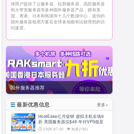
球用户提供了云服务器、站群服务器、高防服务器
和大带宽服务器等多种国外服务器产品，拥有美
国、香港、日本和韩国等十几个数据中心，提供的
国外服务器租用方案在全球各地都有比较理想的访
问速度。
国外服务器推荐
最新优惠信息
更多>
HostEase七月促销 虚拟主机全场6
折 美国服务器仅$49 年付VPS低至
$34.9 RTX5090新购立减$100
2026-07-20
热度{130}