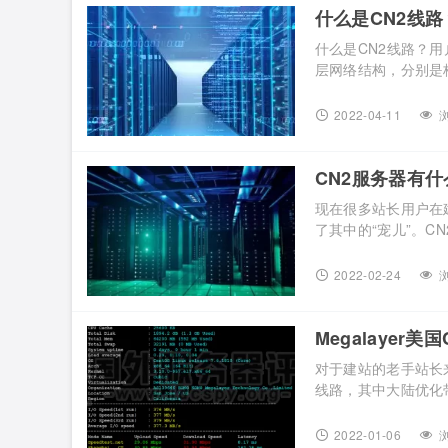
什么是CN2线路？
什么是CN2线路？用
层网络结构，分别是
点。CN2网络覆盖
通、移动等网络互访的
2022-04-11
浏
量增加，所谓美国CN2
CN2服务器有什
现在很多站长用户在
了其中的“宠儿”。
务融合的应用。那么
质的CN2服务器值得
2022-02-24
浏
先，来解释下“CN2线
Megalayer
对于建站的老手站长来
线路，其中大陆优化
有收到伙伴私信说，想
入手了一台热门的Meg
2022-01-06
浏