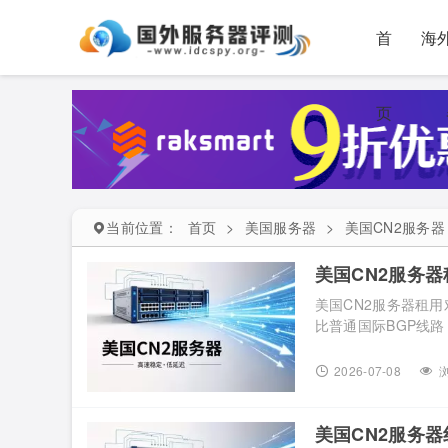
首
海
页
当前位置：
首页
>
美国服务器
>
美国CN2服务器
美国CN2服务
美国CN2服务器租
比普通国际BGP线
前，只看价格不够，
置。 美国CN2服
2026-07-08
浏
两个方向。美国CN2
美国CN2服务