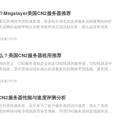
CN2服务器提供 […]...
Megalayer美国CN2服务器推荐
随着互联网技术的快速发展，很多站长朋友在选择服务器搭建网站的时
若该网站能够帮助企业更有效率的完成目标任务，那么必得有优质的
CN2服务器反响很好。CN2服务器能够解决不同ISP之间数据交换的
更好、延迟更低，极大的提高了用户访问体验度。本站小编之前讲解
览量(1216)
N2服务器，下面就给大家介绍下Megalayer美国 […]...
什么？美国CN2服务器租用推荐
顾名思义，CN2服务器就是走的是CN2线路的服务器，CN2线路是中
质线路，是中国电信现在推出的质量最好的网络带宽线路。通常情况
专线的服务器在国内的访问速度都是很快的。因此拥有CN2线路的服务
性都远胜普通服务器，因此，美国CN2服务器成为热门的选择。 作为
览量(1479)
时又走的是电信CN2线路的主机商当属有BlueHo […]...
美国CN2服务器性能与速度评测分析
想到美国服务器，近年来为了提升服务器的访问速度，推出了美国
优质的网络传输专线线路而备受青睐。所谓CN2服务器就是指服务器所
路，知名的国外服务器租用商RAKsmart也推出了美国CN2服务器，