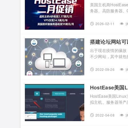
$34.9/年
美国主机商HostE
务器、高防服务器、G
主机年付低至$34.
起至2026年2月28日
2026-02-11
浏
低至$2.37/月 Host […
搭建论坛网站可以选
出于现在疫情的缘故
不少网站，其中就包
间，网上免费的开源系统w
国Linux主机最具欢
2022-09-26
浏
吗？ HostEase美国Lin
HostEase美
HostEase美国L
拟主机、服务器等产
的产品，是市场上竞争
型站长来说，HostE
2022-04-08
浏
官网 HostEase美国Lin