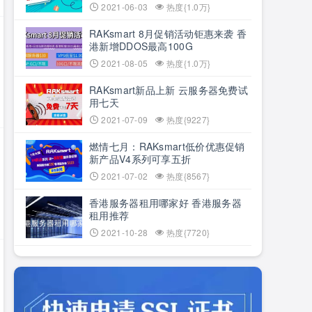
2021-06-03
热度{1.0万}
RAKsmart 8月促销活动钜惠来袭 香
港新增DDOS最高100G
2021-08-05
热度{1.0万}
RAKsmart新品上新 云服务器免费试
用七天
2021-07-09
热度{9227}
燃情七月：RAKsmart低价优惠促销
新产品V4系列可享五折
2021-07-02
热度{8567}
香港服务器租用哪家好 香港服务器
租用推荐
2021-10-28
热度{7720}