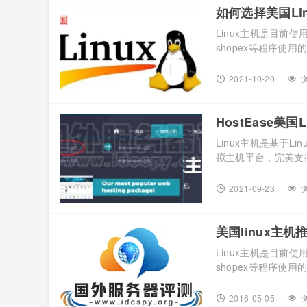
如何选择美国Li
Linux主机是目前使
shopex等程序使用
访问速度也比较快， 
主机。那么如何选择好
2021-10-20
浏
大家详细介绍一下。 一、
HostEase美
Linux主机是基于L
拟主机平台，完美支持Di
用量最多的操作系统
站长的喜爱，其中Ho
2021-09-23
浏
HostEase美国Linu […
美国linux主机
Linux主机是目前使
shopex等程序使用
优势就更受站长的欢迎了。小编
linux主机基础型
2016-05-05
浏