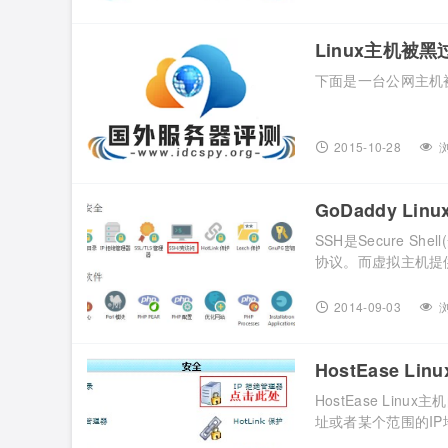
空间的mssql数据库
的优惠。经过小编的观
元一个月，可以说是相
Linux主机被
下面是一台公网主机被
2015-10-28
浏
GoDaddy L
SSH是Secure 
协议。而虚拟主机提
GoDaddy的Lin
们该如何启用呢? 1.登录到cPanel控制面板，找到如图所示的“SSH/壳访问”，点击进
2014-09-03
浏
入。 ...
HostEase L
HostEase Lin
址或者某个范围的I
HostEase主机的cPanel