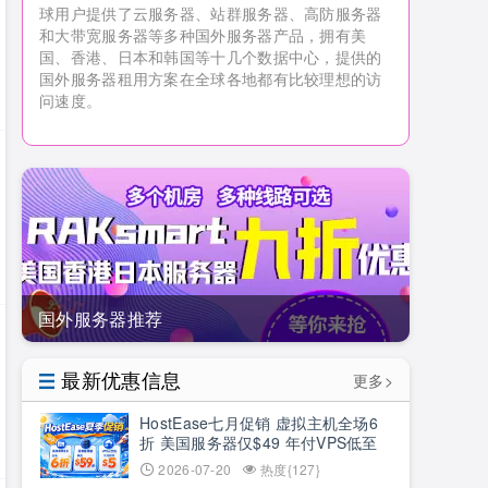
球用户提供了云服务器、站群服务器、高防服务器
和大带宽服务器等多种国外服务器产品，拥有美
国、香港、日本和韩国等十几个数据中心，提供的
国外服务器租用方案在全球各地都有比较理想的访
问速度。
国外服务器推荐
最新优惠信息
更多>
HostEase七月促销 虚拟主机全场6
折 美国服务器仅$49 年付VPS低至
$34.9 RTX5090新购立减$100
2026-07-20
热度{127}