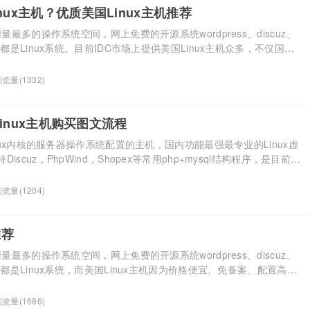
nux主机？优质美国Linux主机推荐
用量最多的操作系统空间，网上免费的开源系统wordpress、discuz、
的都是Linux系统。目前IDC市场上提供美国Linux主机众多，不仅国内
而且搭建网站不需要备案非常的方便，因此很多用户都想要美国Linux
的美国Linux主机？又有哪些优质美国Linux主机推荐？下满小编为
览量(1332)
美国Li […]...
国Linux主机购买图文流程
inux内核的服务器操作系统配置的主机，国内功能最强最专业的Linux虚
scuz，PhpWind，Shopex等常用php+mysql结构程序，是目前使
空间。美国Linux主机凭借着价格便宜、配置高等优势得到很多国内外
stEase美国Linux主机很受欢迎，也许有新手站长不太熟悉如何购买
览量(1204)
]...
推荐
用量最多的操作系统空间，网上免费的开源系统wordpress、discuz、
的都是Linux系统，而美国Linux主机因为价格便宜、免备案、配置高等
在此推荐的是hostease美国linux主机。 以hostease美国
方案为例，提供无限空间、无限流量以及无限网站的服务，并且支持无限
览量(1686)