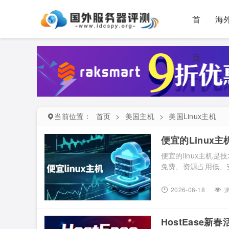
首
海
页
当前位置：
首页
>
美国主机
>
美国Linux主机
便宜的Linux
便宜的linux主机
免费、资源占用低、安
上手。当前市场上月
控制面板、数据中心
2026-06-18
浏
度，梳理当前值得关注的
HostEase新