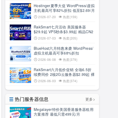
Hostinger夏季大促 WordPress/虚拟
主机最高可享82%折扣 低至$2.69/月
+3个月赠期
2026-07-20
热度{159}
RakSmart七月活动 美国服务器
$29.9起 VPS秒杀$3.99起 精品CN2
低至6.5折
2026-07-03
热度{205}
BlueHost六月特惠来袭 WordPress/
虚拟主机最高可享68%折扣
2026-06-08
热度{379}
RakSmart六月低价促销 全场6.5折
续费同价 2核2G云服务器$2.99起 裸
机云买1送1
2026-06-03
热度{374}
热门服务器信息
更多>
Megalayer特价美国香港服务器租用
方案推荐 最低只需499元/月