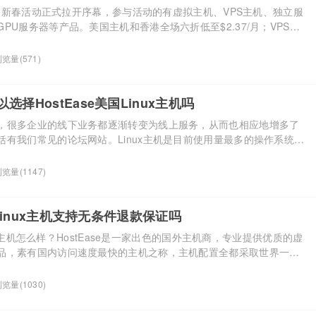
ase新春活动正式拉开序幕，参与活动的有虚拟主机、VPS主机、独立服
PU服务器等产品。美国主机和香港全场六折低至$2.37/月；VPS云
9；美国服务器低至$59/月；高防服务器低至$59/月。 活动时间：即日
 活动地址：HostEase官网 一、HostEase香港/美国虚拟主机全场6折
览量(571)
]...
择HostEase美国Linux主机吗
，很多企业的线下业务都逐渐转变为线上服务，从而也相应地增多了
括有我们常见的论坛网站。Linux主机是目前使用量最多的操作系统空
ordpress、discuz、shopex等程序使用的都是Linux系统，而美
迎。本文就主要来谈谈搭建论坛网站可以选择HostEase美国Linux主机
览量(1147)
ux主 […]...
国Linux主机支持无条件退款保证吗
inux主机怎么样？HostEase是一家出色的国外主机商，专业提供优质的虚
品，素有国内访问速度最快的主机之称，主机配置全都采取世界一流
力十足的王牌主机商。HostEase美国主机支持Linux系统，对于谨慎
ase美国Linux主机售后支持无条件退款保证吗？ 点击访问：HostEase
览量(1030)
 […]...