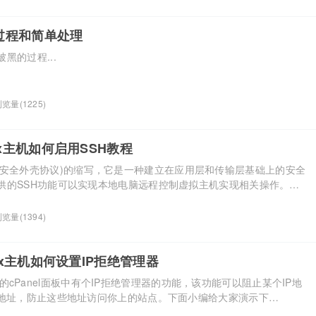
，价格只有6.95美元一个月，使用hostease优惠码还可以享受进一步
察，淘宝这款代购价格仅需198元一个月，加独立IP的话也只要291
当的实惠。...
黑过程和简单处理
黑的过程...
览量(1225)
inux主机如何启用SSH教程
Shell(安全外壳协议)的缩写，它是一种建立在应用层和传输层基础上的安全
供的SSH功能可以实现本地电脑远程控制虚拟主机实现相关操作。
ux虚拟主机同样支持SSH，要想实现SSH功能，首先需要启用SSH。那么我
览量(1394)
inux主机如何设置IP拒绝管理器
ux主机的cPanel面板中有个IP拒绝管理器的功能，该功能可以阻止某个IP地
P地址，防止这些地址访问你上的站点。下面小编给大家演示下
面板中是如何设置IP拒绝管理器的。 首先登陆cPanel面板，会看