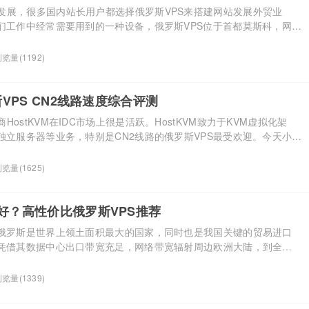
发展，很多国内站长用户都选择俄罗斯VPS来搭建网站发展外贸业
我们工作中经常需要用到的一种设备，俄罗斯VPS位于首都莫斯科，网络
陆，整体建站效果很佳。那么现在租用俄罗斯VPS服务器 需要注意哪
的俄罗斯VPS是否合法 俄罗斯VPS部署在俄罗斯境内，从法律上来讲
览量(1192)
范围，但如果你的目标群体是中国内陆网民，并且内容是 […]...
斯VPS CN2线路速度综合评测
ostKVM在IDC市场上很是活跃。HostKVM致力于KVM虚拟化架
独立服务器等业务，特别是CN2线路的俄罗斯VPS最受欢迎。今天小编
有CN2线路的俄罗斯VPS的访问速度，分享数据以供大家参考，有需
 HostKvm优惠码：（八折） 方案 CPU 内存 硬盘 带宽 流量/月 价
览量(1625)
G 20 […]...
家好？高性价比俄罗斯VPS推荐
？俄罗斯是世界上领土面积最大的国家，同时也是我国关键的贸易进口
S凭借其数据中心出口带宽充足，网络带宽辐射周边欧洲大陆，到全球
快等优势一举成为近些年最受欢迎的欧洲VPS之一。那么俄罗斯VPS应
要为大家介绍的就是HostKvm俄罗斯VPS。 HostKvm成立于2013
览量(1339)
业经验的国外主机商。HostKvm提 […]...