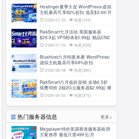
Hostinger夏季大促 WordPress/虚拟
主机最高可享82%折扣 低至$2.69/月
+3个月赠期
2026-07-20
热度{159}
RakSmart七月活动 美国服务器
$29.9起 VPS秒杀$3.99起 精品CN2
低至6.5折
2026-07-03
热度{209}
BlueHost六月特惠来袭 WordPress/
虚拟主机最高可享68%折扣
2026-06-08
热度{380}
RakSmart六月低价促销 全场6.5折
续费同价 2核2G云服务器$2.99起 裸
机云买1送1
2026-06-03
热度{375}
热门服务器信息
更多>
Megalayer特价美国香港服务器租用
方案推荐 最低只需499元/月