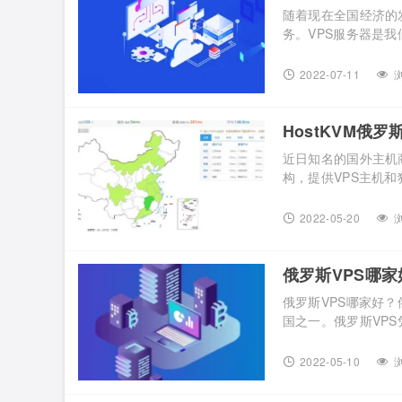
随着现在全国经济的
务。VPS服务器是
带宽辐射周边欧洲大
些事项呢？ 1、租用
2022-07-11
浏
不属于中国政策的管辖
HostKVM俄罗
近日知名的国外主机商H
构，提供VPS主机和
就为大家测评一款拥
要的朋友可以看过来喔~
2022-05-20
浏
格/月 RU-Plan1 单核2
俄罗斯VPS哪
俄罗斯VPS哪家好
国之一。俄罗斯VP
各地的延迟低、速度
该怎么选择呢？今天小编
2022-05-10
浏
年，是一家拥有九年的行