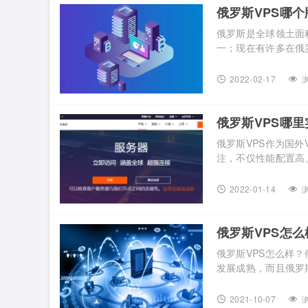
俄罗斯VPS哪个
俄罗斯是全球领土面
一；现在有许多在俄
个牌子好？这里给大家推
一家成立于2013年
2022-02-17
浏
日本、新加坡、俄罗斯和
俄罗斯VPS哪里实
俄罗斯VPS作为国
注，不仅性能配置高
Gcorelabs是
有俄罗斯VPS主机，下面
2022-01-14
浏
年收购了SkyparkCD
俄罗斯VPS怎么
俄罗斯VPS怎么样
发展成熟，而且俄罗
也是占有一席之地，
有需要的朋友可以比较一下。
2021-10-07
浏