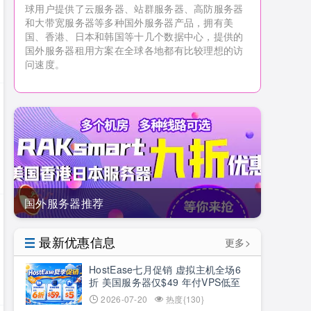
球用户提供了云服务器、站群服务器、高防服务器
和大带宽服务器等多种国外服务器产品，拥有美
国、香港、日本和韩国等十几个数据中心，提供的
国外服务器租用方案在全球各地都有比较理想的访
问速度。
国外服务器推荐
最新优惠信息
更多>
HostEase七月促销 虚拟主机全场6
折 美国服务器仅$49 年付VPS低至
$34.9 RTX5090新购立减$100
2026-07-20
热度{130}