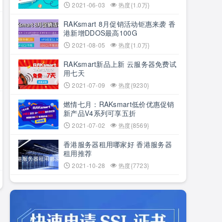
2021-06-03
热度{1.0万}
RAKsmart 8月促销活动钜惠来袭 香
港新增DDOS最高100G
2021-08-05
热度{1.0万}
RAKsmart新品上新 云服务器免费试
用七天
2021-07-09
热度{9230}
燃情七月：RAKsmart低价优惠促销
新产品V4系列可享五折
2021-07-02
热度{8569}
香港服务器租用哪家好 香港服务器
租用推荐
2021-10-28
热度{7723}