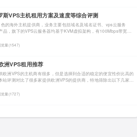
，在俄罗斯机房拥有众多 […]...
ver俄罗斯VPS主机租用方案及速度等综合评测
r是一家出色的海外主机提供商，业务主要包括域名及域名证书、vps云服务
品，旗下的VPS云服务器均基于KVM虚拟架构，有100Mbps带宽，
供选择。ProfitServer拥有的数据节点很多，有法国、荷兰、美国、
克、新加坡等等，本文就给大家介绍一下ProfitServer 俄罗斯VPS
览量(1547)
分享数据以 […]...
欧洲VPS租用推荐
提供欧洲VPS的主机商有很多，但是选择到合适的稳定的便宜性价比高的
。本站评测对比了很多家提供欧洲VPS的提供商，特地筛除出以下几家欧
，供大家参考！ 一、Hostwinds欧洲VPS Hostwinds欧洲VPS数据
丹机房 国内平均延迟：420ms 下载测试：100Mb 1Gb 10Gb 租
览量(1727)
购 […]...