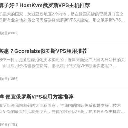
牌子好？HostKvm俄罗斯VPS主机推荐
积最大的国家，跨过亚欧地区2个内地，是在我国关键的贸易进口国之
罗斯有业务地外贸公司需要选择俄罗斯VPS来建站。那么俄罗斯VPS哪
荐一家优质的俄罗斯VPS主机提供商——HostKvm。 HostKvm是
的国外主机商，拥有九年的Kvm VPS运作经验，提供中国香港、美国、
览量(2002)
韩国等多个地区的VPS主机和服务 […]...
惠？Gcorelabs俄罗斯VPS租用推荐
外VPS一种，是通过虚拟化技术实现的，近年来颇受广大国内外站长的关
、而且租用价格也很便宜等。那么租用俄罗斯VPS哪里实惠呢？
一家俄罗斯的IDC服务商，旗下提供有优质的托管服务和VPS主机服务，包括
本文就来了解下Gcorelabs俄罗斯VPS详情。 Gcorelabs在2017
览量(1358)
N并提供全球CDN […]...
样 便宜俄罗斯VPS租用方案推荐
？俄罗斯是我国相邻的大面积国家，与我国的国际关系很是友好，技术
斯VPS的最大特点就是便宜，整体的性价比很高，在国外VPS主机市场
得到不少用户的青睐。下面我们就介绍几款不错便宜的俄罗斯VPS，
 1、{{JustHost}}.ru 俄罗斯VPS JusHhost.ru是一家成立于
览量(1783)