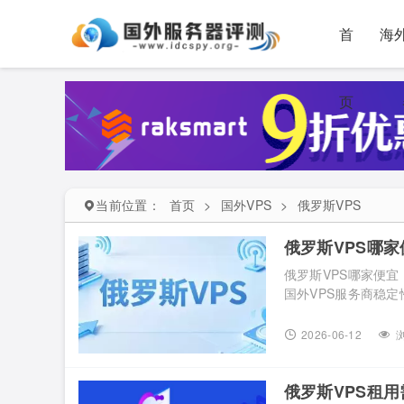
首
海
页
当前位置：
首页
>
国外VPS
>
俄罗斯VPS
俄罗斯VPS哪
俄罗斯VPS哪家便
国外VPS服务商稳
环境，但如果主要用
场特点 俄罗斯作为
2026-06-12
浏
特点。首先是价格优势
俄罗斯VPS租