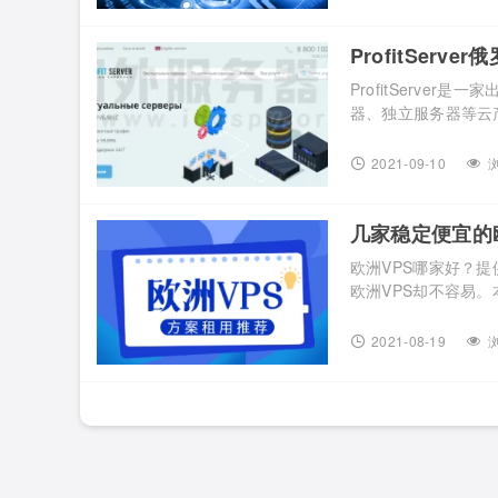
2006的俄罗斯主机商
ProfitSer
ProfitServe
器、独立服务器等云产
不限制流量等云产品可
保加利亚、拉脱维亚、捷
2021-09-10
浏
以及测试它的速度如何，
几家稳定便宜的
欧洲VPS哪家好？
欧洲VPS却不容易
洲VPS提供商推荐给大家
中心介绍：荷兰阿姆斯特
2021-08-19
浏
用价格：32元/月起 优惠