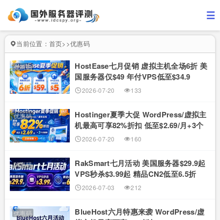
当前位置：
首页
>
>
优惠码
HostEase七月促销 虚拟主机全场6折 美
优惠码
国服务器仅$49 年付VPS低至$34.9
RTX5090新购立减$100
2026-07-20
133
Hostinger夏季大促 WordPress/虚拟主
优惠码
机最高可享82%折扣 低至$2.69/月+3个
月赠期
2026-07-20
160
RakSmart七月活动 美国服务器$29.9起
优惠码
VPS秒杀$3.99起 精品CN2低至6.5折
2026-07-03
212
BlueHost六月特惠来袭 WordPress/虚
优惠码