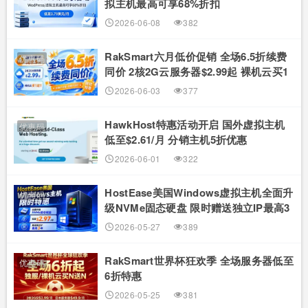
拟主机最高可享68%折扣
2026-06-08
382
RakSmart六月低价促销 全场6.5折续费
优惠码
同价 2核2G云服务器$2.99起 裸机云买1
送1
2026-06-03
377
HawkHost特惠活动开启 国外虚拟主机
优惠码
低至$2.61/月 分销主机5折优惠
2026-06-01
322
HostEase美国Windows虚拟主机全面升
优惠码
级NVMe固态硬盘 限时赠送独立IP最高3
年
2026-05-27
389
RakSmart世界杯狂欢季 全场服务器低至
优惠码
6折特惠
2026-05-25
381