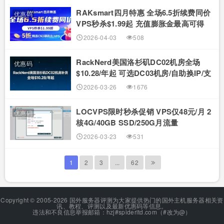
RAKsmart四月特惠 全场6.5折续费同价
优惠码
VPS秒杀$1.99起 充值膨胀金最高可得
$165
2026-04-03
508
RackNerd美国洛杉矶DC02机房全场
优惠码
$10.28/年起 可选DC03机房/自助换IP/支
付宝付款
2026-03-26
1676
LOCVPS限时秒杀促销 VPS仅48元/月 2
优惠码
核4G/40GB SSD/250G月流量
@30Mbps
2026-03-23
531
1
2
3
...
62
Copyright © 2005-2026 国外服务器评测为大家提供热门的国外主机服务器相关资
讯、教程、评测以及最新优惠码等信息。
违法和不良信息举报邮箱：hzj#spiderltd.com（#改为@）