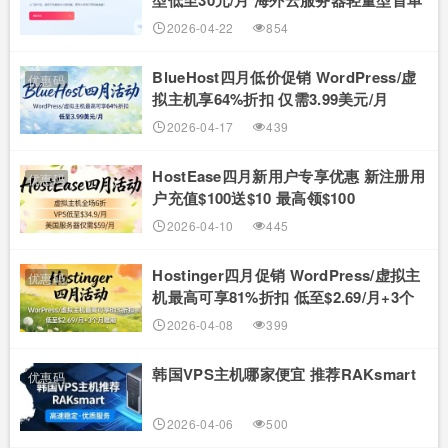
型低至30元/月 海外云服务器轻量型首单
83元/年
2026-04-22
854
BlueHost四月低价促销 WordPress/虚
优惠码
拟主机享64%折扣 仅需3.99美元/月
2026-04-17
439
HostEase四月新用户专享优惠 新注册用
优惠码
户充值$100送$10 最高领$100
2026-04-10
445
Hostinger四月促销 WordPress/虚拟主
优惠码
机最高可享81%折扣 低至$2.69/月+3个
月赠期
2026-04-08
399
韩国VPS主机哪家便宜 推荐RAKsmart
优惠码
2026-04-06
500