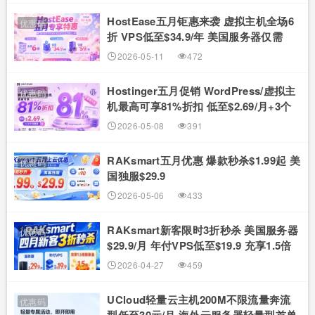
HostEase五月钜惠来袭 虚拟主机全场6
优惠码
折 VPS低至$34.9/年 美国服务器仅需
$59/月
2026-05-11
472
Hostinger五月促销 WordPress/虚拟主
优惠码
机最高可享81%折扣 低至$2.69/月+3个
月赠期
2026-05-08
391
RAKsmart五月优惠 爆款秒杀$1.99起 美
优惠码
国独服$29.9
2026-05-06
433
RAKsmart新客限时3折秒杀 美国服务器
优惠码
$29.9/月 年付VPS低至$19.9 充享1.5倍
膨胀金
2026-04-27
459
UCloud轻量云主机200M不限流量奔流
优惠码