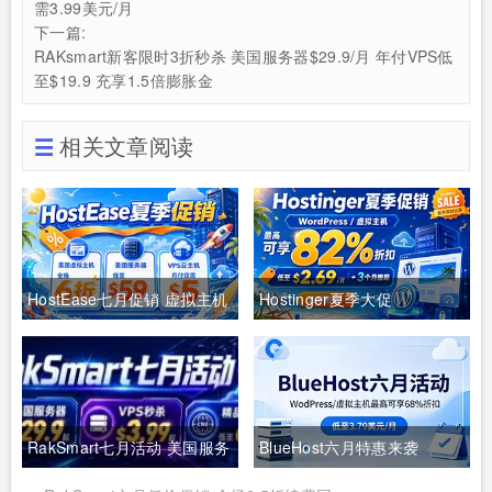
需3.99美元/月
下一篇:
RAKsmart新客限时3折秒杀 美国服务器$29.9/月 年付VPS低
至$19.9 充享1.5倍膨胀金
相关文章阅读
HostEase七月促销 虚拟主机
Hostinger夏季大促
全场6折 美国服务器仅$49 年
WordPress/虚拟主机最高可
付VPS低至$34.9 RTX5090
享82%折扣 低至$2.69/月+3
新购立减$100
个月赠期
RakSmart七月活动 美国服务
BlueHost六月特惠来袭
器$29.9起 VPS秒杀$3.99起
WordPress/虚拟主机最高可