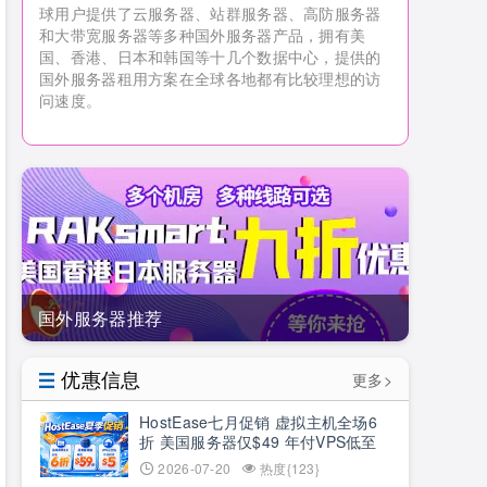
球用户提供了云服务器、站群服务器、高防服务器
和大带宽服务器等多种国外服务器产品，拥有美
国、香港、日本和韩国等十几个数据中心，提供的
国外服务器租用方案在全球各地都有比较理想的访
问速度。
国外服务器推荐
优惠信息
更多>
HostEase七月促销 虚拟主机全场6
折 美国服务器仅$49 年付VPS低至
$34.9 RTX5090新购立减$100
2026-07-20
热度{123}