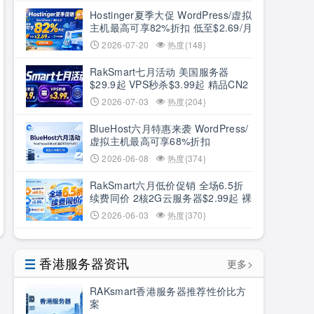
Hostinger夏季大促 WordPress/虚拟
主机最高可享82%折扣 低至$2.69/月
+3个月赠期
2026-07-20
热度{148}
RakSmart七月活动 美国服务器
$29.9起 VPS秒杀$3.99起 精品CN2
低至6.5折
2026-07-03
热度{204}
BlueHost六月特惠来袭 WordPress/
虚拟主机最高可享68%折扣
2026-06-08
热度{374}
RakSmart六月低价促销 全场6.5折
续费同价 2核2G云服务器$2.99起 裸
机云买1送1
2026-06-03
热度{370}
香港服务器资讯
更多>
RAKsmart香港服务器推荐性价比方
案