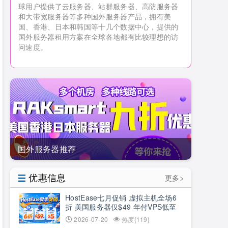
球用户提供了云服务器、站群服务器、高防服务器
和大带宽服务器等多种国外服务器产品，拥有美
国、香港、日本和韩国等十几个数据中心，提供的
国外服务器租用方案在全球各地都有比较理想的访
问速度。
国外服务器推荐
优惠信息
更多>
HostEase七月促销 虚拟主机全场6
折 美国服务器仅$49 年付VPS低至
$34.9 RTX5090新购立减$100
2026-07-20
热度{119}