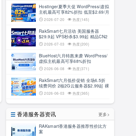
Hostinger夏季大促 WordPress/虚拟
主机最高可享82%折扣 低至$2.69/月
+3个月赠期
2026-07-20
热度{145}
RakSmart七月活动 美国服务器
$29.9起 VPS秒杀$3.99起 精品CN2
低至6.5折
2026-07-03
热度{200}
BlueHost六月特惠来袭 WordPress/
虚拟主机最高可享68%折扣
2026-06-08
热度{371}
RakSmart六月低价促销 全场6.5折
续费同价 2核2G云服务器$2.99起 裸
机云买1送1
2026-06-03
热度{365}
香港服务器资讯
更多>
RAKsmart香港服务器推荐性价比方
案