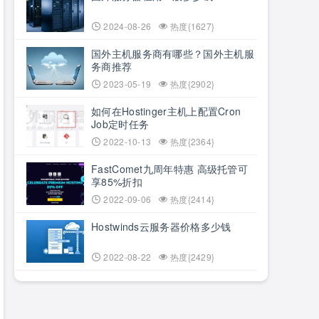
2024-08-26
热度{1627}
国外主机服务商有哪些？国外主机服
务商推荐
2023-05-19
热度{2902}
如何在Hostinger主机上配置Cron
Job定时任务
2022-10-13
热度{2364}
FastComet九周年特惠 高级托管可
享85%折扣
2022-09-06
热度{2414}
Hostwinds云服务器价格多少钱
2022-08-22
热度{2429}