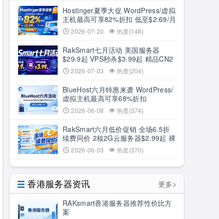
Hostinger夏季大促 WordPress/虚拟
主机最高可享82%折扣 低至$2.69/月
+3个月赠期
2026-07-20
热度{148}
RakSmart七月活动 美国服务器
$29.9起 VPS秒杀$3.99起 精品CN2
低至6.5折
2026-07-03
热度{204}
BlueHost六月特惠来袭 WordPress/
虚拟主机最高可享68%折扣
2026-06-08
热度{374}
RakSmart六月低价促销 全场6.5折
续费同价 2核2G云服务器$2.99起 裸
机云买1送1
2026-06-03
热度{370}
香港服务器资讯
更多>
RAKsmart香港服务器推荐性价比方
案