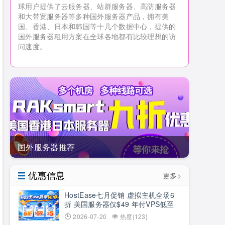
球用户提供了云服务器、站群服务器、高防服务器
和大带宽服务器等多种国外服务器产品，拥有美
国、香港、日本和韩国等十几个数据中心，提供的
国外服务器租用方案在全球各地都有比较理想的访
问速度。
国外服务器推荐
优惠信息
更多>
HostEase七月促销 虚拟主机全场6
折 美国服务器仅$49 年付VPS低至
$34.9 RTX5090新购立减$100
2026-07-20
热度{123}