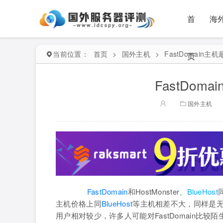
首
海
当前位置：
首页
>
国外主机
>
FastDomain
页
FastDom
国外主机
FastDomain
和HostMonster、
BlueHost
主机价格上同
BlueHost
等主机相差不大，同样是无
用户相对较少，许多人可能对FastDomain比较陌