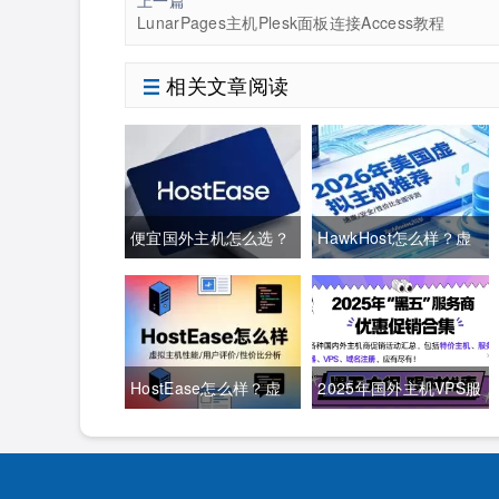
上一篇
LunarPages主机Plesk面板连接Access教程
相关文章阅读
便宜国外主机怎么选？
HawkHost怎么样？虚
HostEase入门方案月
拟主机与分销主机租用
费与配置对比
分析
HostEase怎么样？虚
2025年国外主机VPS服
拟主机与VPS方案评测
务器黑五活动大盘点