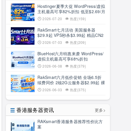
Hostinger夏季大促 WordPress/虚拟
主机最高可享82%折扣 低至$2.69/月
+3个月赠期
2026-07-20
热度{159}
RakSmart七月活动 美国服务器
$29.9起 VPS秒杀$3.99起 精品CN2
低至6.5折
2026-07-03
热度{209}
BlueHost六月特惠来袭 WordPress/
虚拟主机最高可享68%折扣
2026-06-08
热度{379}
RakSmart六月低价促销 全场6.5折
续费同价 2核2G云服务器$2.99起 裸
机云买1送1
2026-06-03
热度{375}
香港服务器资讯
更多>
RAKsmart香港服务器推荐性价比方
案