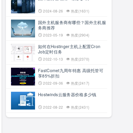
2024-08-26
热度{1631}
国外主机服务商有哪些？国外主机服
务商推荐
2023-05-19
热度{2904}
如何在Hostinger主机上配置Cron
Job定时任务
2022-10-13
热度{2370}
FastComet九周年特惠 高级托管可
享85%折扣
2022-09-06
热度{2417}
Hostwinds云服务器价格多少钱
2022-08-22
热度{2431}