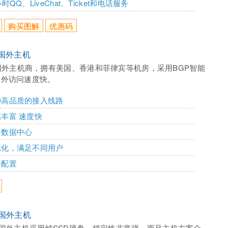
时QQ、LiveChat、Ticket和电话服务
购买图解
优惠码
er国外主机
国外主机商，拥有美国、香港和菲律宾等机房，采用BGP智能
内外访问速度快。
种高品质的接入线路
丰富 速度快
个数据中心
元化，满足不同用户
择配置
ds国外主机
inds国外主机采用纯SSD硬盘，稳定性非常强，而且主机方案众