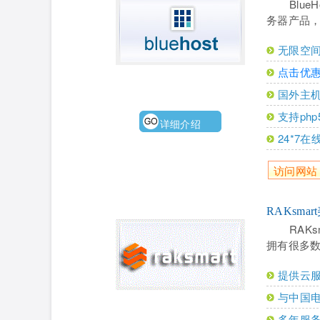
Blu
务器产品，
无限空
点击优惠
国外主机
支持php5,
详细介绍
24*7
访问网站
RAKsma
RAK
拥有很多
提供云服
与中国
多年服