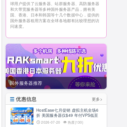
球用户提供了云服务器、站群服务器、高防服务器
和大带宽服务器等多种国外服务器产品，拥有美
国、香港、日本和韩国等十几个数据中心，提供的
国外服务器租用方案在全球各地都有比较理想的访
问速度。
国外服务器推荐
优惠信息
更多>
HostEase七月促销 虚拟主机全场6
折 美国服务器仅$49 年付VPS低至
$34.9 RTX5090新购立减$100
2026-07-20
热度{130}