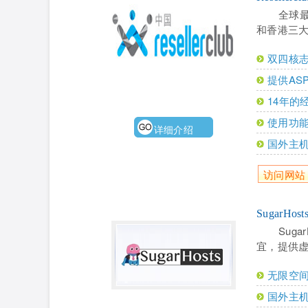
全球
和香港三
双四核志
提供AS
14年的
使用功能
详细介绍
国外主
访问网站
SugarHo
Sug
宜，提供虚
无限空
国外主机