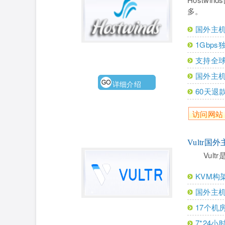
多。
国外主机
1Gbp
支持全球
国外主机
详细介绍
60天退
访问网站
Vultr国
Vul
KVM构
国外主机
17个机
7*24