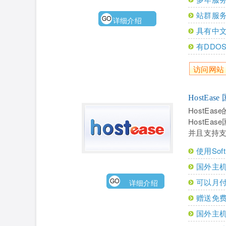
站群服务
详细介绍
具有中
有DDO
访问网站
HostEas
HostE
HostEa
并且支持支
使用So
国外主
可以月付
详细介绍
赠送免
国外主机