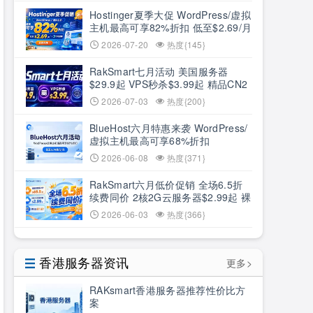
Hostinger夏季大促 WordPress/虚拟
主机最高可享82%折扣 低至$2.69/月
+3个月赠期
2026-07-20
热度{145}
RakSmart七月活动 美国服务器
$29.9起 VPS秒杀$3.99起 精品CN2
低至6.5折
2026-07-03
热度{200}
BlueHost六月特惠来袭 WordPress/
虚拟主机最高可享68%折扣
2026-06-08
热度{371}
RakSmart六月低价促销 全场6.5折
续费同价 2核2G云服务器$2.99起 裸
机云买1送1
2026-06-03
热度{366}
香港服务器资讯
更多>
RAKsmart香港服务器推荐性价比方
案