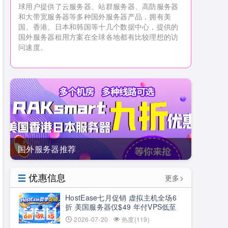
球用户提供了云服务器、站群服务器、高防服务器
和大带宽服务器等多种国外服务器产品，拥有美
国、香港、日本和韩国等十几个数据中心，提供的
国外服务器租用方案在全球各地都有比较理想的访
问速度。
国外服务器推荐
优惠信息
更多>
HostEase七月促销 虚拟主机全场6
折 美国服务器仅$49 年付VPS低至
$34.9 RTX5090新购立减$100
2026-07-20
热度{119}