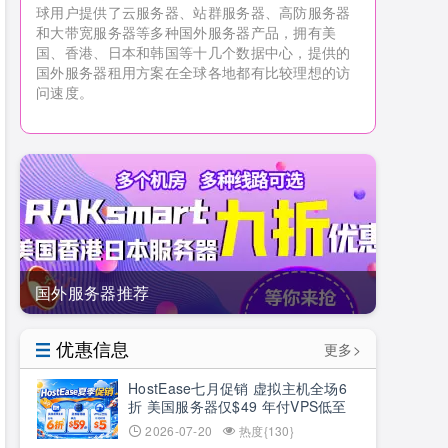
球用户提供了云服务器、站群服务器、高防服务器
和大带宽服务器等多种国外服务器产品，拥有美
国、香港、日本和韩国等十几个数据中心，提供的
国外服务器租用方案在全球各地都有比较理想的访
问速度。
国外服务器推荐
优惠信息
更多>
HostEase七月促销 虚拟主机全场6
折 美国服务器仅$49 年付VPS低至
$34.9 RTX5090新购立减$100
2026-07-20
热度{130}