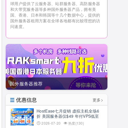
球用户提供了云服务器、站群服务器、高防服务器
和大带宽服务器等多种国外服务器产品，拥有美
国、香港、日本和韩国等十几个数据中心，提供的
国外服务器租用方案在全球各地都有比较理想的访
问速度。
国外服务器推荐
优惠信息
更多>
HostEase七月促销 虚拟主机全场6
折 美国服务器仅$49 年付VPS低至
$34.9 RTX5090新购立减$100
2026-07-20
热度{130}