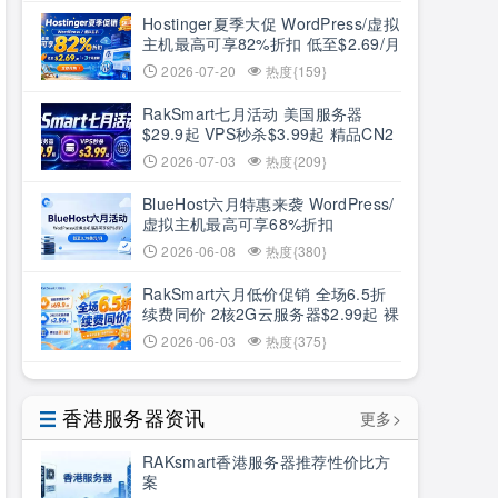
Hostinger夏季大促 WordPress/虚拟
主机最高可享82%折扣 低至$2.69/月
+3个月赠期
2026-07-20
热度{159}
RakSmart七月活动 美国服务器
$29.9起 VPS秒杀$3.99起 精品CN2
低至6.5折
2026-07-03
热度{209}
BlueHost六月特惠来袭 WordPress/
虚拟主机最高可享68%折扣
2026-06-08
热度{380}
RakSmart六月低价促销 全场6.5折
续费同价 2核2G云服务器$2.99起 裸
机云买1送1
2026-06-03
热度{375}
香港服务器资讯
更多>
RAKsmart香港服务器推荐性价比方
案