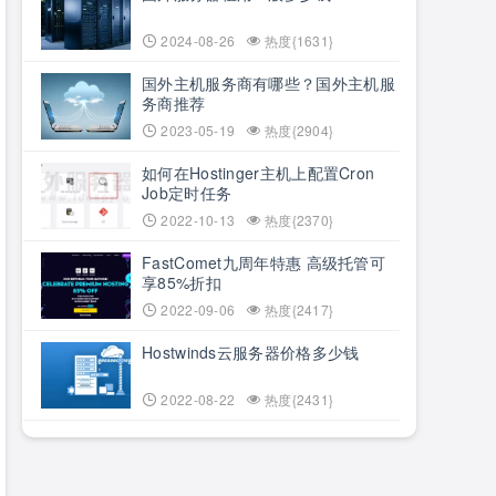
2024-08-26
热度{1631}
国外主机服务商有哪些？国外主机服
务商推荐
2023-05-19
热度{2904}
如何在Hostinger主机上配置Cron
Job定时任务
2022-10-13
热度{2370}
FastComet九周年特惠 高级托管可
享85%折扣
2022-09-06
热度{2417}
Hostwinds云服务器价格多少钱
2022-08-22
热度{2431}