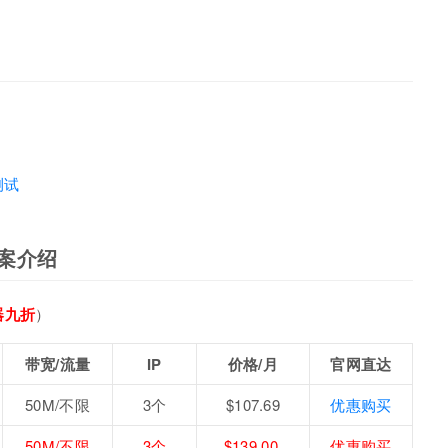
测试
案介绍
器九折
）
带宽/流量
IP
价格/月
官网直达
50M/不限
3个
$107.69
优惠购买
50M/不限
3个
$139.00
优惠购买