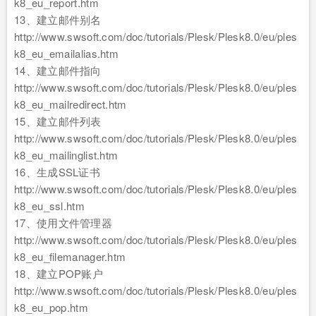
k8_eu_report.htm
13、建立邮件别名
http://www.swsoft.com/doc/tutorials/Plesk/Plesk8.0/eu/ples
k8_eu_emailalias.htm
14、建立邮件指向
http://www.swsoft.com/doc/tutorials/Plesk/Plesk8.0/eu/ples
k8_eu_mailredirect.htm
15、建立邮件列表
http://www.swsoft.com/doc/tutorials/Plesk/Plesk8.0/eu/ples
k8_eu_mailinglist.htm
16、生成SSL证书
http://www.swsoft.com/doc/tutorials/Plesk/Plesk8.0/eu/ples
k8_eu_ssl.htm
17、使用文件管理器
http://www.swsoft.com/doc/tutorials/Plesk/Plesk8.0/eu/ples
k8_eu_filemanager.htm
18、建立POP账户
http://www.swsoft.com/doc/tutorials/Plesk/Plesk8.0/eu/ples
k8_eu_pop.htm