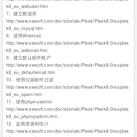
k8_eu_webuser.htm
7、建立数据库
http://www.swsoft.com/doc/tutorials/Plesk/Plesk8.0/eu/ples
k8_eu_mysql.htm
8、使用Webmail
http://www.swsoft.com/doc/tutorials/Plesk/Plesk8.0/eu/ples
k8_eu_webmail.htm
9、建立默认邮件账户
http://www.swsoft.com/doc/tutorials/Plesk/Plesk8.0/eu/ples
k8_eu_defaultemail.htm
10、使用垃圾邮件过滤
http://www.swsoft.com/doc/tutorials/Plesk/Plesk8.0/eu/ples
k8_eu_spam.htm
11、使用phpmyadmin
http://www.swsoft.com/doc/tutorials/Plesk/Plesk8.0/eu/ples
k8_eu_phpmyadmin.htm
12、监测资源和统计
http://www.swsoft.com/doc/tutorials/Plesk/Plesk8.0/eu/ples