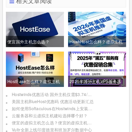
相关文章阅读
便宜国外主机怎么选？
HawkHost怎么样？虚拟主机
HostEase入门方案月费与配
与分销主机租用分析
置对比
HostEase怎么样？虚拟主机
2025年国外主机VPS服务器
与VPS方案评测
黑五活动大盘点
Hostwinds优惠活动 国外主机仅需$3.74/月 国外VPS低至$4.99/月
美国主机BlueHost优惠码 优惠活动更新汇总
如何使用Softaculous在Hostwinds上安装WordPress？
云服务器和云虚拟主机建站选择哪个好？
便宜的虚拟主机怎么选？便宜的虚拟主机哪家好？
Vultr全新上线印度德里和班加罗尔数据中心