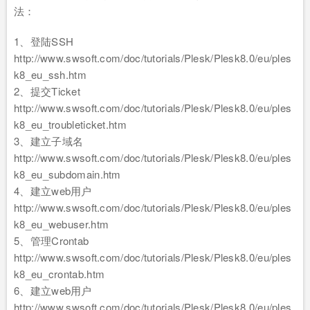
法：
1、登陆SSH
http://www.swsoft.com/doc/tutorials/Plesk/Plesk8.0/eu/ples
k8_eu_ssh.htm
2、提交Ticket
http://www.swsoft.com/doc/tutorials/Plesk/Plesk8.0/eu/ples
k8_eu_troubleticket.htm
3、建立子域名
http://www.swsoft.com/doc/tutorials/Plesk/Plesk8.0/eu/ples
k8_eu_subdomain.htm
4、建立web用户
http://www.swsoft.com/doc/tutorials/Plesk/Plesk8.0/eu/ples
k8_eu_webuser.htm
5、管理Crontab
http://www.swsoft.com/doc/tutorials/Plesk/Plesk8.0/eu/ples
k8_eu_crontab.htm
6、建立web用户
http://www.swsoft.com/doc/tutorials/Plesk/Plesk8.0/eu/ples