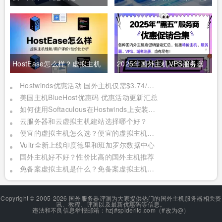
HostEase入门方案月费与配
与分销主机租用分析
置对比
HostEase怎么样？虚拟主机
2025年国外主机VPS服务器
与VPS方案评测
黑五活动大盘点
Hostwinds优惠活动 国外主机仅需$3.74/月 国外VPS低至$4.99/月
美国主机BlueHost优惠码 优惠活动更新汇总
如何使用Softaculous在Hostwinds上安装WordPress？
云服务器和云虚拟主机建站选择哪个好？
便宜的虚拟主机怎么选？便宜的虚拟主机哪家好？
Vultr全新上线印度德里和班加罗尔数据中心
国外主机好不好？性价比高的国外主机推荐
免备案虚拟主机是什么？免备案虚拟主机推荐
Copyright © 2005-2026 国外服务器评测为大家提供热门的国外主机服务器相关资
讯、教程、评测以及最新优惠码等信息。
违法和不良信息举报邮箱：hzj#spiderltd.com（#改为@）