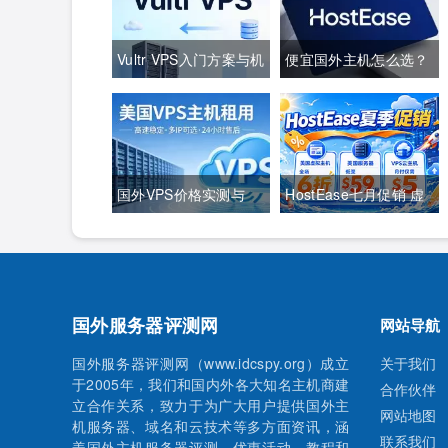
Vultr VPS入门方案与机
便宜国外主机怎么选？
房线路怎么样
HostEase入门方案月
费与配置对比
国外VPS价格实测与
HostEase七月促销 虚
Vultr月租配置一览
拟主机全场6折 美国服
务器仅$49 年付VPS低
至$34.9 RTX5090新购
国外服务器评测网
网站导航
立减$100
国外服务器评测网（www.idcspy.org）成立
关于我们
于2005年，我们和国内外各大知名主机商建
合作伙伴
立合作关系，致力于为广大用户提供国外主
网站地图
机服务器、域名和云技术等多方面资讯，涵
联系我们
盖国外主机服务器评测、优惠活动、教程和