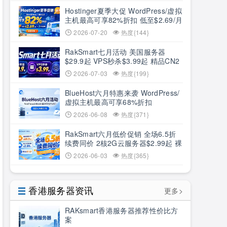
Hostinger夏季大促 WordPress/虚拟
主机最高可享82%折扣 低至$2.69/月
+3个月赠期
2026-07-20
热度{144}
RakSmart七月活动 美国服务器
$29.9起 VPS秒杀$3.99起 精品CN2
低至6.5折
2026-07-03
热度{199}
BlueHost六月特惠来袭 WordPress/
虚拟主机最高可享68%折扣
2026-06-08
热度{371}
RakSmart六月低价促销 全场6.5折
续费同价 2核2G云服务器$2.99起 裸
机云买1送1
2026-06-03
热度{365}
香港服务器资讯
更多>
RAKsmart香港服务器推荐性价比方
案