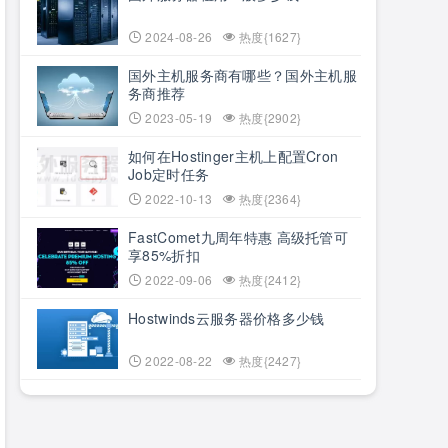
2024-08-26
热度{1627}
国外主机服务商有哪些？国外主机服
务商推荐
2023-05-19
热度{2902}
如何在Hostinger主机上配置Cron
Job定时任务
2022-10-13
热度{2364}
FastComet九周年特惠 高级托管可
享85%折扣
2022-09-06
热度{2412}
Hostwinds云服务器价格多少钱
2022-08-22
热度{2427}