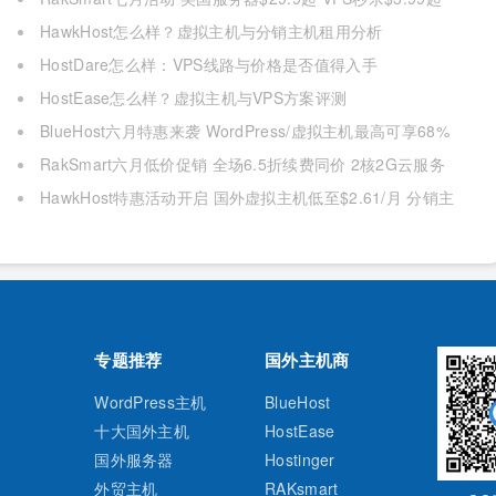
精品CN2低至6.5折
HawkHost怎么样？虚拟主机与分销主机租用分析
HostDare怎么样：VPS线路与价格是否值得入手
HostEase怎么样？虚拟主机与VPS方案评测
BlueHost六月特惠来袭 WordPress/虚拟主机最高可享68%
折扣
RakSmart六月低价促销 全场6.5折续费同价 2核2G云服务
器$2.99起 裸机云买1送1
HawkHost特惠活动开启 国外虚拟主机低至$2.61/月 分销主
机5折优惠
专题推荐
国外主机商
WordPress主机
BlueHost
十大国外主机
HostEase
国外服务器
Hostinger
外贸主机
RAKsmart