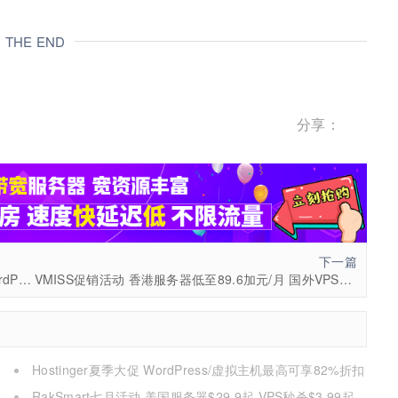
THE END
分享：
下一篇
Namecheap四月促销 .com域名价格低至$6.49 WordPress主机仅需$1.43/月
VMISS促销活动 香港服务器低至89.6加元/月 国外VPS全场九折 1核1G配置4.5加元/月起
Hostinger夏季大促 WordPress/虚拟主机最高可享82%折扣
低至$2.69/月+3个月赠期
RakSmart七月活动 美国服务器$29.9起 VPS秒杀$3.99起