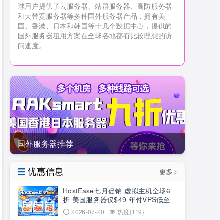
球用户提供了云服务器、站群服务器、高防服务器
和大带宽服务器等多种国外服务器产品，拥有美
国、香港、日本和韩国等十几个数据中心，提供的
国外服务器租用方案在全球各地都有比较理想的访
问速度。
国外服务器推荐
优惠信息
更多>
HostEase七月促销 虚拟主机全场6
折 美国服务器仅$49 年付VPS低至
$34.9 RTX5090新购立减$100
2026-07-20
热度{119}