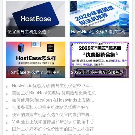
便宜国外主机怎么选？
HawkHost怎么样？虚拟主机
HostEase入门方案月费与配
与分销主机租用分析
置对比
HostEase怎么样？虚拟主机
2025年国外主机VPS服务器
与VPS方案评测
黑五活动大盘点
Hostwinds优惠活动 国外主机仅需$3.74/月 国外VPS低至$4.99/月
美国主机BlueHost优惠码 优惠活动更新汇总
如何使用Softaculous在Hostwinds上安装WordPress？
云服务器和云虚拟主机建站选择哪个好？
便宜的虚拟主机怎么选？便宜的虚拟主机哪家好？
Vultr全新上线印度德里和班加罗尔数据中心
国外主机好不好？性价比高的国外主机推荐