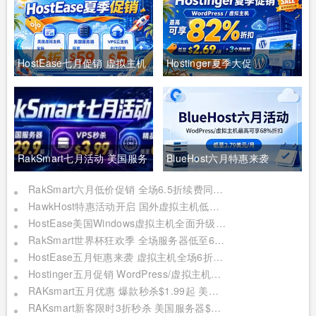
HostEase七月促销 虚拟主机
Hostinger夏季大促
全场6折 美国服务器仅$49 年
WordPress/虚拟主机最高可
付VPS低至$34.9 RTX5090
享82%折扣 低至$2.69/月+3
新购立减$100
个月赠期
RakSmart七月活动 美国服务
BlueHost六月特惠来袭
器$29.9起 VPS秒杀$3.99起
WordPress/虚拟主机最高可
RakSmart六月低价促销 全场6.5折续费同价 2核2G云服务器$2.99起 裸机云买1送1
HawkHost特惠活动开启 国外虚拟主机低至$2.61/月 分销主机5折优惠
精品CN2低至6.5折
享68%折扣
HostEase美国Windows虚拟主机全面升级NVMe固态硬盘 限时赠送独立IP最高3年
RakSmart世界杯狂欢季 全场服务器低至6折特惠
HostEase五月钜惠来袭 虚拟主机全场6折 VPS低至$34.9/年 美国服务器仅需$59/月
Hostinger五月促销 WordPress/虚拟主机最高可享81%折扣 低至$2.69/月+3个月赠期
RAKsmart五月优惠 爆款秒杀$1.99起 美国独服$29.9
RAKsmart新客限时3折秒杀 美国服务器$29.9/月 年付VPS低至$19.9 充享1.5倍膨胀金