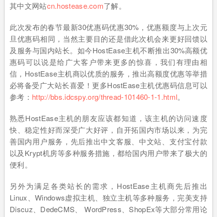
其中文网站
cn.hostease.com
了解。
此次发布的春节最新30优惠码优惠30%，优惠额度与上次元
旦优惠码相同，当然主要目的还是借此次机会来更好回馈以
及服务与国内站长。如今HostEase主机不断推出30%高额优
惠码可以说是给广大客户带来更多的惊喜，我们有理由相
信，HostEase主机商以优质的服务，推出高额度优惠等举措
必将备受广大站长喜爱！更多HostEase主机优惠码信息可以
参考：
http://bbs.idcspy.org/thread-101460-1-1.html
。
熟悉HostEase主机的朋友应该都知道，该主机的访问速度
快、稳定性好而深受广大好评，自开拓国内市场以来，为完
善国内用户服务，先后推出中文客服、中文站、支付宝付款
以及Krypt机房等多种服务措施，都给国内用户带来了极大的
便利。
另外为满足各类站长的需求，HostEase主机商先后推出
Linux、Windows虚拟主机、独立主机等多种服务，完美支持
Discuz、DedeCMS、 WordPress、ShopEx等大部分常用论