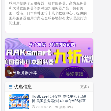
球用户提供了云服务器、站群服务器、高防服务器
和大带宽服务器等多种国外服务器产品，拥有美
国、香港、日本和韩国等十几个数据中心，提供的
国外服务器租用方案在全球各地都有比较理想的访
问速度。
国外服务器推荐
优惠信息
更多>
HostEase七月促销 虚拟主机全场6
折 美国服务器仅$49 年付VPS低至
$34.9 RTX5090新购立减$100
2026-07-20
热度{124}