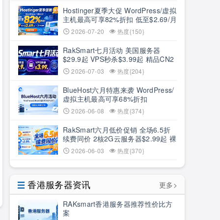
Hostinger夏季大促 WordPress/虚拟
主机最高可享82%折扣 低至$2.69/月
+3个月赠期
2026-07-20
热度{150}
RakSmart七月活动 美国服务器
$29.9起 VPS秒杀$3.99起 精品CN2
低至6.5折
2026-07-03
热度{204}
BlueHost六月特惠来袭 WordPress/
虚拟主机最高可享68%折扣
2026-06-08
热度{374}
RakSmart六月低价促销 全场6.5折
续费同价 2核2G云服务器$2.99起 裸
机云买1送1
2026-06-03
热度{370}
香港服务器资讯
更多>
RAKsmart香港服务器推荐性价比方
案