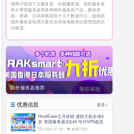
球用户提供了云服务器、站群服务器、高防服务器
和大带宽服务器等多种国外服务器产品，拥有美
国、香港、日本和韩国等十几个数据中心，提供的
国外服务器租用方案在全球各地都有比较理想的访
问速度。
国外服务器推荐
优惠信息
更多>
HostEase七月促销 虚拟主机全场6
折 美国服务器仅$49 年付VPS低至
$34.9 RTX5090新购立减$100
2026-07-20
热度{123}