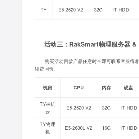
TY
E5-2620 V2
32G
1T HDD
活动三：RakSmart物理服务器 
购买活动四款产品任意时长即可联系客服得
续费同价。
机房
CPU
内存
硬盘
TY裸机
E5-2620 V2
32G
1T HDD
云
TY物理
E5-2630L V2
16G
1T HDD
机