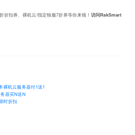
场9折折扣券、裸机云/指定独服7折券等你来领！
访问RakSmart
/日本裸机云服务器付1送1
服务器买N送N
器限时折扣