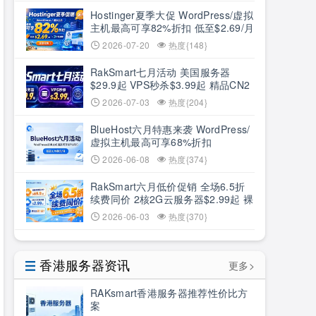
Hostinger夏季大促 WordPress/虚拟
主机最高可享82%折扣 低至$2.69/月
+3个月赠期
2026-07-20
热度{148}
RakSmart七月活动 美国服务器
$29.9起 VPS秒杀$3.99起 精品CN2
低至6.5折
2026-07-03
热度{204}
BlueHost六月特惠来袭 WordPress/
虚拟主机最高可享68%折扣
2026-06-08
热度{374}
RakSmart六月低价促销 全场6.5折
续费同价 2核2G云服务器$2.99起 裸
机云买1送1
2026-06-03
热度{370}
香港服务器资讯
更多>
RAKsmart香港服务器推荐性价比方
案