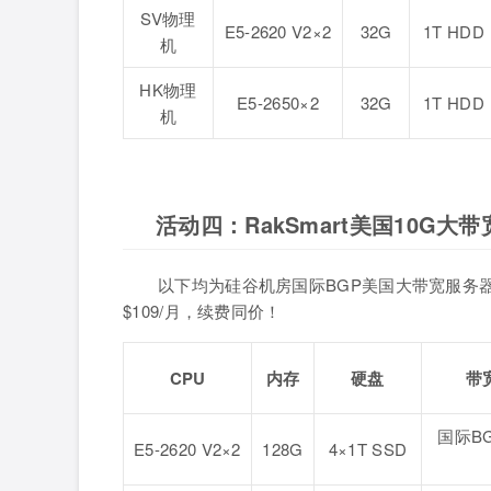
SV物理
E5-2620 V2×2
32G
1T HDD
机
HK物理
E5-2650×2
32G
1T HDD
机
活动四：RakSmart美国10G
以下均为硅谷机房国际BGP美国大带宽服务器，
$109/月，续费同价！
CPU
内存
硬盘
带
国际BG
E5-2620 V2×2
128G
4×1T SSD