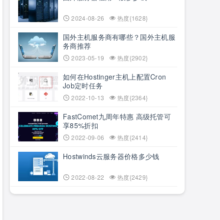
2024-08-26
热度{1628}
国外主机服务商有哪些？国外主机服
务商推荐
2023-05-19
热度{2902}
如何在Hostinger主机上配置Cron
Job定时任务
2022-10-13
热度{2364}
FastComet九周年特惠 高级托管可
享85%折扣
2022-09-06
热度{2414}
Hostwinds云服务器价格多少钱
2022-08-22
热度{2429}