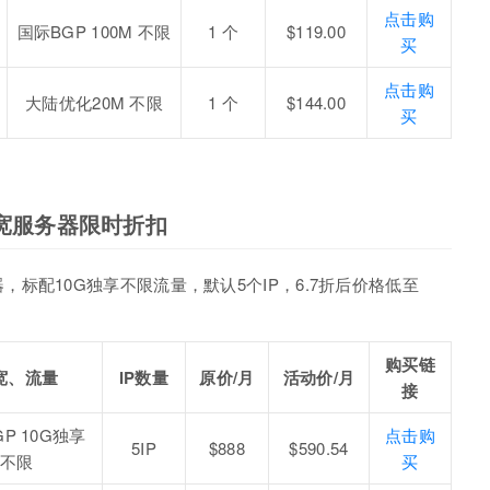
点击购
国际BGP 100M 不限
1 个
$119.00
买
点击购
大陆优化20M 不限
1 个
$144.00
买
大带宽服务器限时折扣
标配10G独享不限流量，默认5个IP，6.7折后价格低至
购买链
宽、流量
IP数量
原价/月
活动价/月
接
P 10G独享
点击购
5IP
$888
$590.54
不限
买