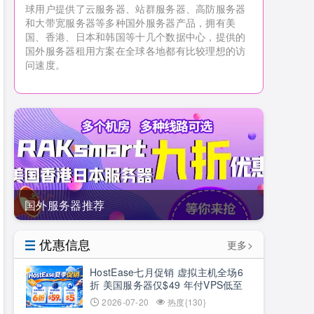
球用户提供了云服务器、站群服务器、高防服务器
和大带宽服务器等多种国外服务器产品，拥有美
国、香港、日本和韩国等十几个数据中心，提供的
国外服务器租用方案在全球各地都有比较理想的访
问速度。
国外服务器推荐
优惠信息
更多>
HostEase七月促销 虚拟主机全场6
折 美国服务器仅$49 年付VPS低至
$34.9 RTX5090新购立减$100
2026-07-20
热度{130}