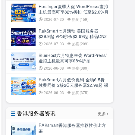
Hostinger夏季大促 WordPress/虚拟
主机最高可享82%折扣 低至$2.69/月
+3个月赠期
2026-07-20
热度{159}
RakSmart七月活动 美国服务器
$29.9起 VPS秒杀$3.99起 精品CN2
低至6.5折
2026-07-03
热度{209}
BlueHost六月特惠来袭 WordPress/
虚拟主机最高可享68%折扣
2026-06-08
热度{380}
RakSmart六月低价促销 全场6.5折
续费同价 2核2G云服务器$2.99起 裸
机云买1送1
2026-06-03
热度{375}
香港服务器资讯
更多>
RAKsmart香港服务器推荐性价比方
案