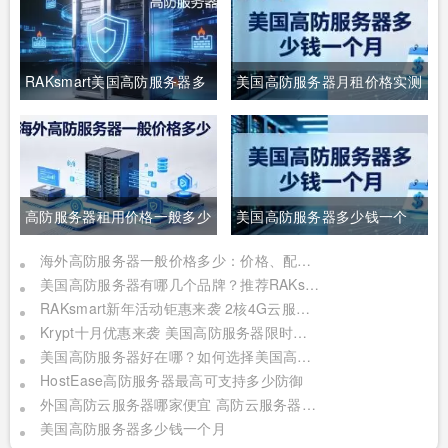
RAKsmart美国高防服务器多
美国高防服务器月租价格实测
机房防护方案对比
高防服务器租用价格一般多少
美国高防服务器多少钱一个
月？租用价格与防护配置
海外高防服务器一般价格多少：价格、配置与租用建议
美国高防服务器有哪几个品牌？推荐RAKsmart
RAKsmart新年活动钜惠来袭 2核4G云服务器仅$42.5/年 美国服务器/日本裸机云8折
Krypt十月优惠来袭 美国高防服务器限时低至$113.75/月起
美国高防服务器好在哪？如何选择美国高防服务器？
HostEase高防服务器最高可支持多少防御
外国高防云服务器哪家便宜 高防云服务器推荐
美国高防服务器多少钱一个月