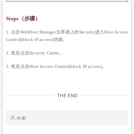
Steps（步骤）
1. 点击WebHost Manager主界面上的Security进入Host Access
Control(block IP access)功能。
2. 然后点击Security Center。
3. 然后点击Host Access Control(block IP access)。
THE END
作者: