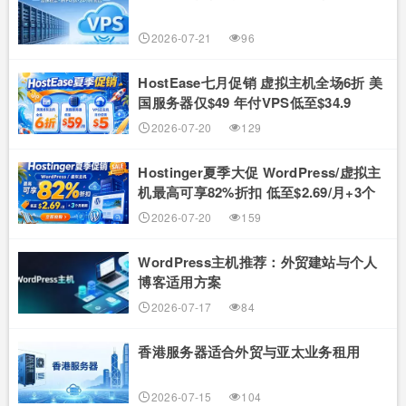
2026-07-21
96
HostEase七月促销 虚拟主机全场6折 美
国服务器仅$49 年付VPS低至$34.9
RTX5090新购立减$100
2026-07-20
129
Hostinger夏季大促 WordPress/虚拟主
机最高可享82%折扣 低至$2.69/月+3个
月赠期
2026-07-20
159
WordPress主机推荐：外贸建站与个人
博客适用方案
2026-07-17
84
香港服务器适合外贸与亚太业务租用
2026-07-15
104