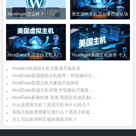
Hostinger怎么样？
便宜国外主机适合哪些建站场
WordPress主机与虚拟主机
景
方案对比
HostEase美国虚拟主机入门
Hostinger美国主机推荐 个人
方案合适外贸建站吗
与外贸站如何匹配
Hostwinds虚拟主机方案值不值得买
HostEase美国虚拟主机推荐：外贸建站方案与线路选择
HostEase美国主机方案值不值得买
HostEase美国主机评测:外贸建站方案是否值得购买
HostEase新春特惠 香港/美国主机低至$2.37/月 美国服务器仅需$93
什么是美国主机？美国主机有什么特点？
美国主机租用需要注意什么？美国主机租用注意要点
怎么可以租用到正规的美国主机？