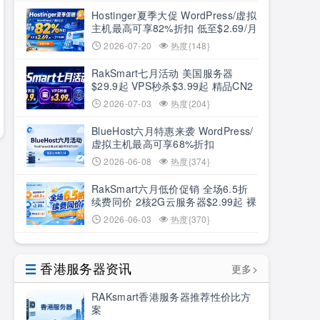
Hostinger夏季大促 WordPress/虚拟
主机最高可享82%折扣 低至$2.69/月
+3个月赠期
2026-07-20
热度{148}
RakSmart七月活动 美国服务器
$29.9起 VPS秒杀$3.99起 精品CN2
低至6.5折
2026-07-03
热度{204}
BlueHost六月特惠来袭 WordPress/
虚拟主机最高可享68%折扣
2026-06-08
热度{374}
RakSmart六月低价促销 全场6.5折
续费同价 2核2G云服务器$2.99起 裸
机云买1送1
2026-06-03
热度{370}
香港服务器资讯
更多>
RAKsmart香港服务器推荐性价比方
案