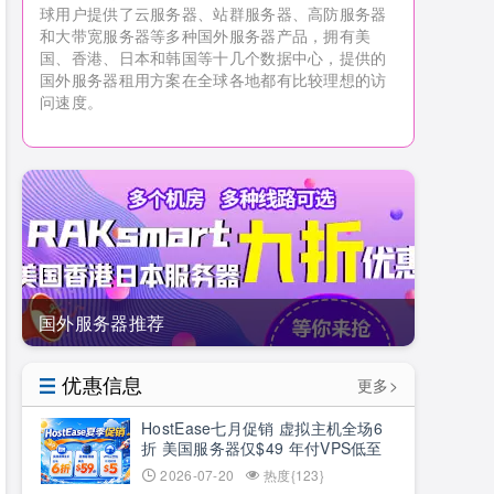
球用户提供了云服务器、站群服务器、高防服务器
和大带宽服务器等多种国外服务器产品，拥有美
国、香港、日本和韩国等十几个数据中心，提供的
国外服务器租用方案在全球各地都有比较理想的访
问速度。
国外服务器推荐
优惠信息
更多>
HostEase七月促销 虚拟主机全场6
折 美国服务器仅$49 年付VPS低至
$34.9 RTX5090新购立减$100
2026-07-20
热度{123}