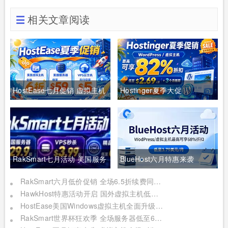
相关文章阅读
HostEase七月促销 虚拟主机
Hostinger夏季大促
全场6折 美国服务器仅$49 年
WordPress/虚拟主机最高可
付VPS低至$34.9 RTX5090
享82%折扣 低至$2.69/月+3
新购立减$100
个月赠期
RakSmart七月活动 美国服务
BlueHost六月特惠来袭
器$29.9起 VPS秒杀$3.99起
WordPress/虚拟主机最高可
RakSmart六月低价促销 全场6.5折续费同价 2核2G云服务器$2.99起 裸机云买1送1
HawkHost特惠活动开启 国外虚拟主机低至$2.61/月 分销主机5折优惠
精品CN2低至6.5折
享68%折扣
HostEase美国Windows虚拟主机全面升级NVMe固态硬盘 限时赠送独立IP最高3年
RakSmart世界杯狂欢季 全场服务器低至6折特惠