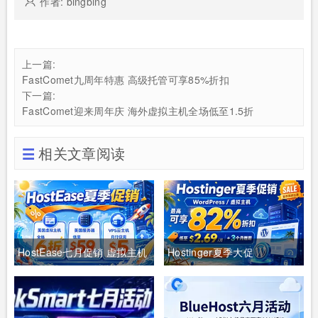
作者: bingbing
上一篇:
FastComet九周年特惠 高级托管可享85%折扣
下一篇:
FastComet迎来周年庆 海外虚拟主机全场低至1.5折
相关文章阅读
HostEase七月促销 虚拟主机
Hostinger夏季大促
全场6折 美国服务器仅$49 年
WordPress/虚拟主机最高可
付VPS低至$34.9 RTX5090
享82%折扣 低至$2.69/月+3